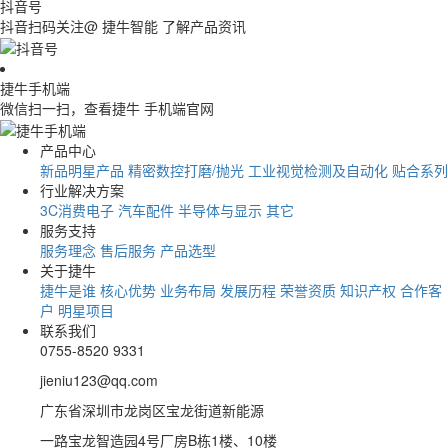
抖音号
抖音扫码关注@ 捷牛智能 了解产品资讯
捷牛手机端
微信扫一扫，查看捷牛 手机端官网
产品中心
新品明星产品
精密数控打磨/抛光
工业视觉检测及自动化
贴合系列
行业解决方案
3C消费电子
汽车配件
半导体与显示
其它
服务支持
服务理念
售后服务
产品选型
关于捷牛
捷牛是谁
核心优势
业务布局
发展历程
荣誉资质
知识产权
合作客
户
明星项目
联系我们
0755-8520 9331
jieniu123@qq.com
广东省深圳市龙岗区宝龙街道新能源
一路宝龙智造园4号厂房B栋1楼、10楼